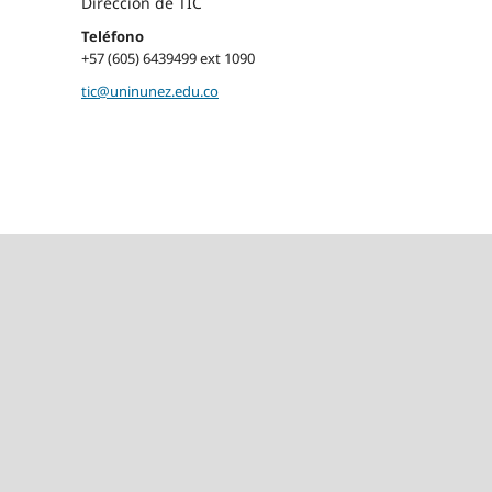
Dirección de TIC
Teléfono
+57 (605) 6439499 ext 1090
tic@uninunez.edu.co