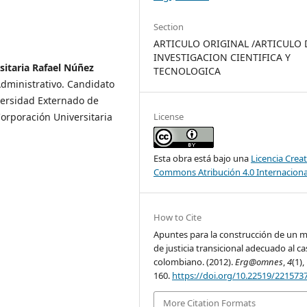
Section
ARTICULO ORIGINAL /ARTICULO 
INVESTIGACION CIENTIFICA Y
sitaria Rafael Núñez
TECNOLOGICA
dministrativo. Candidato
versidad Externado de
License
orporación Universitaria
Esta obra está bajo una
Licencia Creat
Commons Atribución 4.0 Internaciona
How to Cite
Apuntes para la construcción de un 
de justicia transicional adecuado al c
colombiano. (2012).
Erg@omnes
,
4
(1),
160.
https://doi.org/10.22519/221573
More Citation Formats