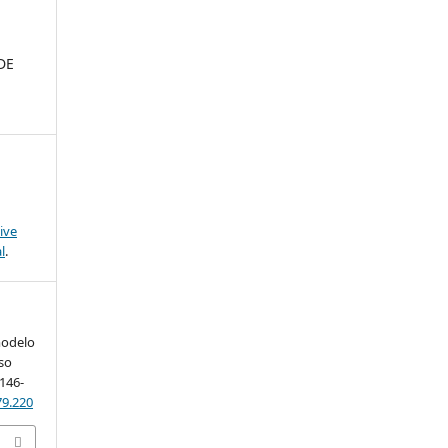
DE
ive
l
.
modelo
aso
 146-
79.220