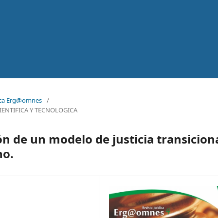
ídica Erg@omnes
/
IENTIFICA Y TECNOLOGICA
n de un modelo de justicia transicion
no.