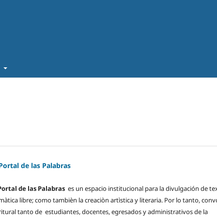
t
 Portal de las Palabras
Portal de las Palabras
es un espacio institucional para la divulgación de te
tica libre; como tambièn la creaciòn artìstica y literaria. Por lo tanto, con
ritural tanto de estudiantes, docentes, egresados y administrativos de la