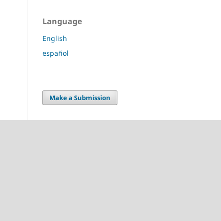
Language
English
español
Make a Submission