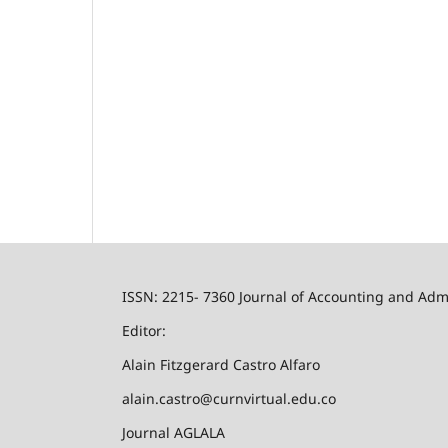
ISSN: 2215- 7360 Journal of Accounting and Admi
Editor:
Alain Fitzgerard Castro Alfaro
alain.castro@curnvirtual.edu.co
Journal AGLALA