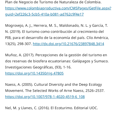
Plan de Negocio de Turismo de Naturaleza de Colombia.
https://www.colombiaproductiva.com/CMSPages/GetFile.aspx?
guid=2ef226c3-5cb5-410a-b081-ad762c9f4e17
Mogrovejo, A. J., Herrera, M. S., Maldonado, N. L. y García, T.
N. (2019). El turismo como contribución al crecimiento del
PIB, para el desarrollo de la economía del país. Clío América,
13(25), 298-307.
http://dx.doi.org/10.21676/23897848.3414
Muñoz, A. (2017). Percepciones de la gestión del turismo en
dos reservas de biosfera ecuatorianas: Galápagos y Sumaco.
Investigaciones Geográficas, (93), 1-16.
https://doi.org/10.14350/rig.47805
Naess, A. (2005). Cultural Diversity and the Deep Ecology
Movement. The Selected Works of Arne Naess, 2526–2537.
https://doi.org/10.1007/978-1-4020-4519-6_108
Nel, M. y Llanes, C. (2016). El Ecoturimo. Editorial UOC.