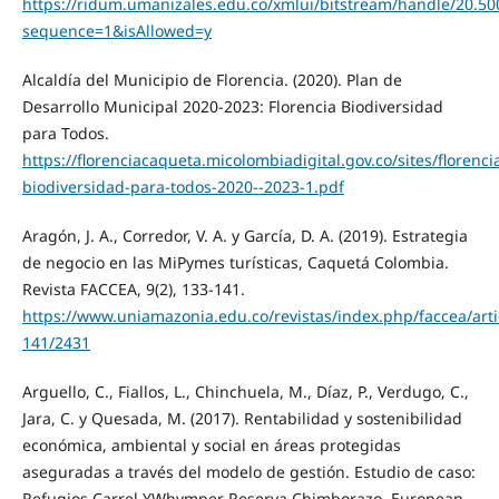
https://ridum.umanizales.edu.co/xmlui/bitstream/handle/20.50
sequence=1&isAllowed=y
Alcaldía del Municipio de Florencia. (2020). Plan de
Desarrollo Municipal 2020-2023: Florencia Biodiversidad
para Todos.
https://florenciacaqueta.micolombiadigital.gov.co/sites/floren
biodiversidad-para-todos-2020--2023-1.pdf
Aragón, J. A., Corredor, V. A. y García, D. A. (2019). Estrategia
de negocio en las MiPymes turísticas, Caquetá Colombia.
Revista FACCEA, 9(2), 133-141.
https://www.uniamazonia.edu.co/revistas/index.php/faccea/arti
141/2431
Arguello, C., Fiallos, L., Chinchuela, M., Díaz, P., Verdugo, C.,
Jara, C. y Quesada, M. (2017). Rentabilidad y sostenibilidad
económica, ambiental y social en áreas protegidas
aseguradas a través del modelo de gestión. Estudio de caso:
Refugios Carrel YWhymper Reserva Chimborazo. European